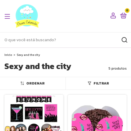
0
Início
>
Sexy and the city
Sexy and the city
5 produtos
ORDENAR
FILTRAR