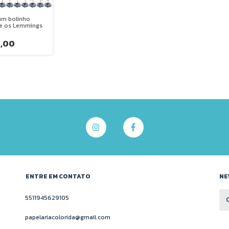
 um bolinho
 e os Lemmings
,00
ENTRE EM CONTATO
NE
5511945629105
papelariacolorida@gmail.com