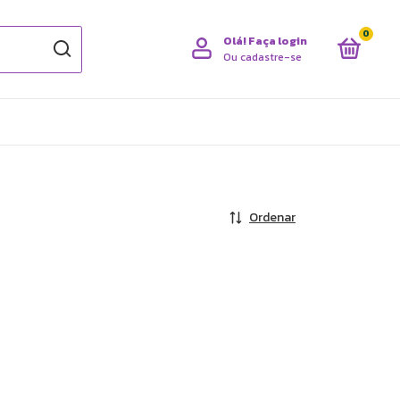
0
Olá!
Faça login
Ou cadastre-se
Ordenar